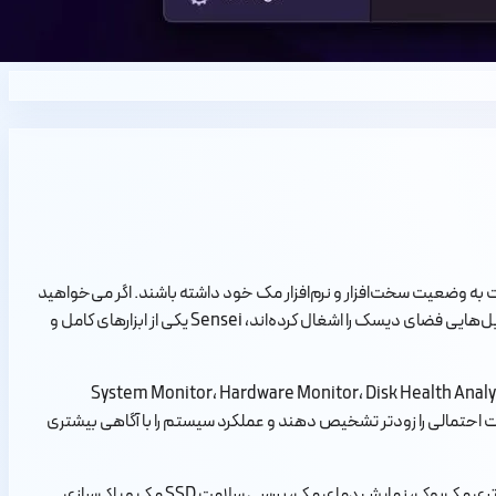
 نسبت به وضعیت سخت‌افزار و نرم‌افزار مک خود داشته باشند. اگر می‌خواهید
بدانید CPU و GPU مک شما چه‌قدر درگیر هستند، دمای سیستم در چه وضعیتی است، سلامت باتری مک‌بوک چگونه است، SSD چه عملکردی دارد یا چه فایل‌هایی فضای دیسک را اشغال کرده‌اند، Sensei یکی از ابزارهای کامل و
System Monitor، Hardware Monitor، Disk Health Analyzer، Battery Health Tool، Disk Cleaner، A
هند مک خود را بهتر بشناسند، مشکلات احتمالی را زودتر تشخیص دهند و عملکرد سیستم را با آگاهی بیشتری
عبارت‌هایی مثل دانلود Sensei برای مک، دانلود سنسی برای مک، نصب Sensei روی مک، برنامه مانیتورینگ مک، برنامه بهینه‌سازی مک، بررسی سلامت باتری مک‌بوک، نمایش دمای مک، بررسی سلامت SSD مک و پاک‌سازی