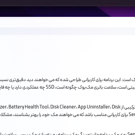
ینه‌سازی مک است. این برنامه برای کاربرانی طراحی شده که می‌خواهند دید دقیق‌تری
برنامه Sensei فقط یک نرم‌افزار پاک‌سازی فایل‌های اضافی نیست. این برنامه ترکیبی از pp Uninstaller، Disk
Benchmark و ابزارهای مرتبط با SSD است. همین ترکیب باعث می‌شود Sensei برای کاربرانی مناسب باشد که می‌خوا