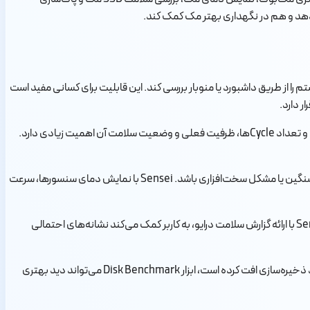
دهد و هم در نگهداری بهتر مک کمک کند.
د. کاربر می‌تواند وضعیت CPU، GPU، RAM، Storage، باتری و بخش‌های مختلف سیستم را از طریق داشبورد یا منوبار بررسی کند. این قابلیت برای کسانی مفید است
ر دارد.
قابلیت بررسی سلامت باتری یکی از مهم‌ترین مزیت‌های Sensei برای کاربران مک‌بوک است. باتری مک‌بوک در طول زمان ظرفیت اولیه خود را از دست می‌دهد و تعداد Cycleها، ظرفیت فعلی و وضعیت سلامت آن اهمیت زیادی دارد.
برنامه Sensei برای بررسی دمای مک و رفتار فن‌ها نیز کاربرد زیادی دارد. دمای بالا می‌تواند نشانه فشار پردازشی، تهویه نامناسب، گردوغبار، اجرای برنامه‌های سنگین یا مشکل سخت‌افزاری باشد. Sensei با نمایش دمای سنسورها، سرعت
قابلیت بررسی سلامت دیسک با S.M.A.R.T یکی دیگر از مزیت‌های مهم Sensei است. خرابی دیسک یا SSD می‌تواند باعث از دست رفتن اطلاعات شود. Sensei با ارائه گزارش سلامت درایو، به کاربر کمک می‌کند نشانه‌های احتمالی
برنامه Sensei برای بنچمارک دیسک و بررسی سرعت خواندن و نوشتن نیز مناسب است. اگر احساس می‌کنید مک کند شده، فایل‌ها دیر باز می‌شوند یا عملکرد ذخیره‌سازی افت کرده است، ابزار Disk Benchmark می‌تواند دید بهتری