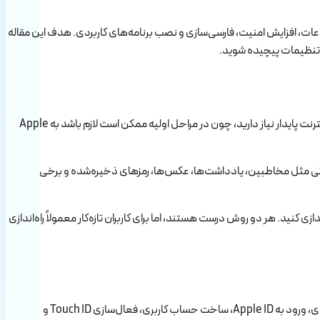
 از خرید مک بوک چه کارهایی باید انجام دهید؛ از راه‌اندازی اولیه و تنظیمات مهم macOS گرفته تا انتقال اطلاعات، افزایش امنیت، فارسی‌سازی و نصب برنامه‌های کاربردی. هدف این مقاله
ا تنظیمات پیچیده شوید.
قبل از اینکه مک بوک را روشن کنید، چند چیز ساده را آماده داشته باشید. بهتر است مک بوک شارژ کافی داشته باشد یا به شارژر وصل باشد. همچنین به یک اینترنت پایدار نیاز دارید، چون در مراحل اولیه ممکن است لازم باشد به Apple
است Apple ID یا همان Apple Account خود را آماده داشته باشید. ورود با Apple ID باعث می‌شود اطلاعاتی مثل مخاطبین، یادداشت‌ها، عکس‌ها، رمزهای ذخیره‌شده و برخی
زی کنید. هر دو روش درست هستند، اما برای کاربران تازه‌کار معمولاً راه‌اندازی
وقتی برای اولین بار مک بوک را روشن می‌کنید، وارد Setup Assistant می‌شوید. این بخش شما را مرحله‌به‌مرحله در مسیر انتخاب زبان، کشور، اتصال به وای‌فای، ورود به Apple ID، ساخت حساب کاربری، فعال‌سازی Touch ID و