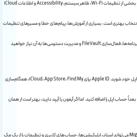
تنظیمات اولیه راهنمایی می‌کند. اپل در نسخه‌های جدید macOS حتی امکان راه‌اندازی سریع مک با آیفون یا آیپد نزدیک را هم فراهم کرده است؛ در این حالت بخشی از تنظیمات Wi-Fi، ظاهر سیستم، Accessibility و اطلاعات iCloud
لیسی انتخاب بهتری است. بسیاری از آموزش‌ها، پیام‌های خطا و مسیرهای تنظیمات
در مرحله ساخت حساب کاربری، یک نام کاربری و رمز عبور قوی انتخاب کنید. این رمز عبور فقط برای ورود به مک نیست؛ در بسیاری از تغییرات سیستمی، نصب برنامه‌ها، فعال‌سازی FileVault و مدیریت دسترسی‌ها به آن نیاز خواهید
برای روشن کردن و استفاده اولیه از مک بوک، داشتن Apple ID همیشه الزامی نیست؛ اما برای استفاده کامل از امکانات اکوسیستم اپل، بهتر است وارد حساب اپل خود شوید. Apple ID برای iCloud، App Store، Find My، همگام‌سازی
د. اگر فعلاً Apple ID ندارید، می‌توانید مک بوک را راه‌اندازی کنید و بعداً حساب اپل را اضافه کنید. اما اگر آیفون یا آیپد دارید، بهتر است از همان
اگر قبلاً مک داشته‌اید، یکی از ساده‌ترین راه‌ها برای انتقال اطلاعات به مک جدید استفاده از Migration Assistant است. طبق توضیح اپل، Migration Assistant می‌تواند اسناد، اپلیکیشن‌ها، حساب‌های کاربری و تنظیمات را از یک مک