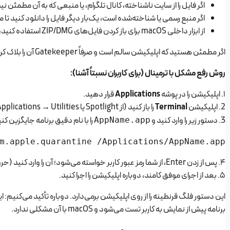
اگر فایل را از سایت ناشناخته، کانال تلگرام، یا منبعی که به آن مطمئن ن
اگر منبع رسمی یا شناخته‌شده است، یک‌بار دیگر فایل را دانلود کنید 
از ابزار داخلی macOS برای باز کردن فایل‌های ZIP/DMG استفاده کنید، نه نرم‌افزارهای ناشناس.
اگر مطمئن هستید که اپلیکیشن سالم است و صرفاً Gatekeeper آن را بلاک کرده، می‌توانید با حذف فلگ قرنطینه از طریق ترمینال مشکل را حل کنید.
روش رفع مشکل با ترمینال (برای کاربران نسبتاً آشنا):
۱. اپلیکیشن را در پوشه
Applications
قرار دهید.
2. اپلیکیشن
Terminal
را باز کنید (از Spotlight یا Applications → Utilities).
3. دستور زیر را وارد کنید و
را با نام دقیق برنامه جایگزین کنید (می‌توانید نام را د
AppName.app
m.apple.quarantine /Applications/AppName.app

۴. پس از زدن Enter، از شما رمز عبور کاربر خواسته می‌شود؛ آن را وارد کنید (حروف نمایش داده نمی‌شوند، طبیعی است).
۵. بعد از اجرای موفق کامند، دوباره اپلیکیشن را اجرا کنید.
این دستور فلگ قرنطینه را از روی اپلیکیشن برمی‌دارد. دوباره تأکید می‌کنیم: ا
برنامه پیش‌ از نمایش به کاربر تست می‌شود و macOS با آن مشکلی ندارد.