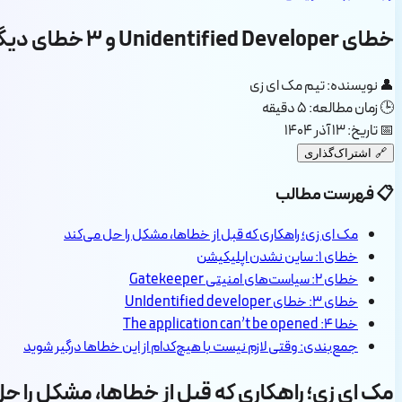
خطای Unidentified Developer و ۳ خطای دیگر در مک
👤
نویسنده: تیم مک ای زی
🕒
زمان مطالعه: ۵ دقیقه
📅
تاریخ: ۱۳ آذر ۱۴۰۴
🔗
اشتراک‌گذاری
📋
فهرست مطالب
مک ای زی؛ راهکاری که قبل از خطاها، مشکل را حل می‌کند
خطای ۱: ساین نشدن اپلیکیشن
خطای ۲: سیاست‌های امنیتی Gatekeeper
خطای ۳: خطای UnIdentified developer
خطا ۴: The application can’t be opened
جمع‌بندی: وقتی لازم نیست با هیچ‌کدام از این خطاها درگیر شوید
مک ای زی؛ راهکاری که قبل از خطاها، مشکل را حل