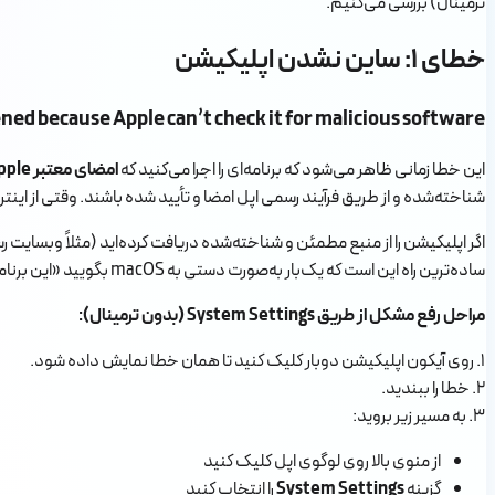
ترمینال) بررسی می‌کنیم.
خطای ۱: ساین نشدن اپلیکیشن
ned because Apple can’t check it for malicious software
این خطا زمانی ظاهر می‌شود که برنامه‌ای را اجرا می‌کنید که
امضای معتبر Apple یا فرآیند notarization را طی نکرده
شناخته‌شده و از طریق فرآیند رسمی اپل امضا و تأیید شده باشند. وقتی از اینترنت یک فایل DMG یا ZIP دانلود می‌کنید و اپلیکیشن را اجرا می‌کنید، اگر اپل نتواند آن را بررسی یا تأیید کند، برای محافظت
اگر اپلیکیشن را از منبع مطمئن و شناخته‌شده دریافت کرده‌اید (مثلاً وبسا
ساده‌ترین راه این است که یک‌بار به‌صورت دستی به macOS بگویید «این برنامه را قبول دارم».
مراحل رفع مشکل از طریق System Settings (بدون ترمینال):
۱. روی آیکون اپلیکیشن دوبار کلیک کنید تا همان خطا نمایش داده شود.
۲. خطا را ببندید.
۳. به مسیر زیر بروید:
از منوی بالا روی لوگوی اپل کلیک کنید
گزینه
System Settings
را انتخاب کنید