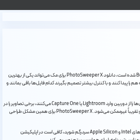
اگر کتابخانه عکس مک شما پر از عکس‌های تکراری، تصاویر مشابه، نسخه‌های ویرایش‌شده، خروجی‌های چندباره، اسکرین‌شات‌های اضافی یا عکس‌های Burst شده است، دانلود PhotoSweeper X برای مک می‌تواند یکی از بهترین
 را پیدا کنند و با کنترل بیشتر تصمیم بگیرند کدام فایل‌ها باقی بمانند و
در حالت عادی، مدیریت عکس‌ها روی مک می‌تواند زمان‌بر باشد. بسیاری از کاربران عکس‌های آیفون را با iCloud Photos به مک منتقل می‌کنند، بعضی عکس‌ها را از دوربین وارد Lightroom یا Capture One می‌کنند، برخی تصاویر را در
فولدرهای جداگانه نگه می‌دارند و بعضی هم روی هارد اکسترنال آرشیو دارند. بعد از مدتی، نسخه‌های تکراری و مشابه زیاد می‌شوند و پیدا کردن آن‌ها با چشم تقریباً غیرممکن می‌شود. PhotoSweeper X برای همین مشکل طراحی
در مک‌ای‌زی می‌توانید PhotoSweeper X را ساده‌تر نصب کنید. به‌جای اینکه بین نسخه‌های مختلف، نیازمندی‌های macOS، فایل‌های نصب و تفاوت مک‌های Intel و Apple Silicon سردرگم شوید، کافی است در اپلیکیشن